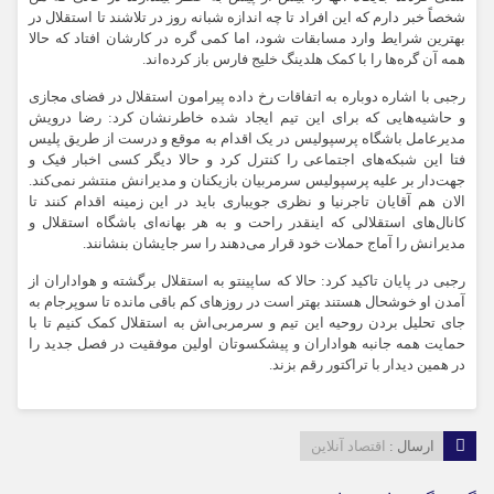
شخصاً خبر دارم که این افراد تا چه اندازه شبانه روز در تلاشند تا استقلال در
بهترین شرایط وارد مسابقات شود، اما کمی گره در کارشان افتاد که حالا
همه آن گره‌ها را با کمک هلدینگ خلیج فارس باز کرده‌اند.
رجبی با اشاره دوباره به اتفاقات رخ داده پیرامون استقلال در فضای مجازی
و حاشیه‌هایی که برای این تیم ایجاد شده خاطرنشان کرد: رضا درویش
مدیرعامل باشگاه پرسپولیس در یک اقدام به موقع و درست از طریق پلیس
فتا این شبکه‌های اجتماعی را کنترل کرد و حالا دیگر کسی اخبار فیک و
جهت‌دار بر علیه پرسپولیس سرمربیان بازیکنان و مدیرانش منتشر نمی‌کند.
الان هم آقایان تاجرنیا و نظری جویباری باید در این زمینه اقدام کنند تا
کانال‌های استقلالی که اینقدر راحت و به هر بهانه‌ای باشگاه استقلال و
مدیرانش را آماج حملات خود قرار می‌دهند را سر جایشان بنشانند.
رجبی در پایان تاکید کرد: حالا که ساپینتو به استقلال برگشته و هواداران از
آمدن او خوشحال هستند بهتر است در روز‌های کم باقی مانده تا سوپرجام به
جای تحلیل بردن روحیه این تیم و سرمربی‌اش به استقلال کمک کنیم تا با
حمایت همه جانبه هواداران و پیشکسوتان اولین موفقیت در فصل جدید را
در همین دیدار با تراکتور رقم بزند.
ارسال :
اقتصاد آنلاین