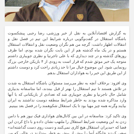
به گزارش اقتصادآنلاین به نقل از خبر ورزشی، رضا رجبی پیشکسوت
باشگاه استقلال در گفت‌و‌گویی درباره شرایط این تیم در فصل نقل و
انتقالات اظهار داشت: گرچه من هم نگران وضعیت نقل و انتقالات استقلال
هستم و در یک ماه گذشته هم از این بابت نگران شده بودم، اما ظرف
روز‌های گذشته و در چند دیداری که با علی تاجرنیا و نظری جویباری داشتم
متوجه یک خبر موثق شدم که قرار است به زودی از ۴ بازیکن خارجی بزرگ
رونمایی شود. این موضوع خیال مرا تا حد زیادی راحت کرد و دوست داشتم
از این طریق این خبر را به هواداران استقلال بدهم.
وی افزود: برخلاف آنچه به نظر می‌رسد مسئولان باشگاه استقلال به شدت
در تلاش هستند تا تیم استقلال را بهتر از قبل ببندند، اما متاسفانه بدبیاری
شامل حال تاجرنیا و نظری جویباری شد که تعدادی از بازیکنانی که با آنها
وارد مذاکره شده بودند به خاطر شرایط منطقه دوست نداشتند به ایران
بیایند وگرنه همه چیز مهیا بود تا یک استقلال شکوهمند را در فصل بعد ببینیم.
وی تاکید کرد: متاسفانه در این بین کانال‌های هواداری فیک نیوز هم با دامن
زدن به این وضعیت شرایط استقلال را ملتهب نشان داده و با داغ کردن این
فضا که «مدیران استقلال هیچ کاری نمی‌کنند و دست روی دست گذاشته‌اند»
سعی کردند جایگاه آنها را بیش از پیش به خطر بیندازند در حالی که من