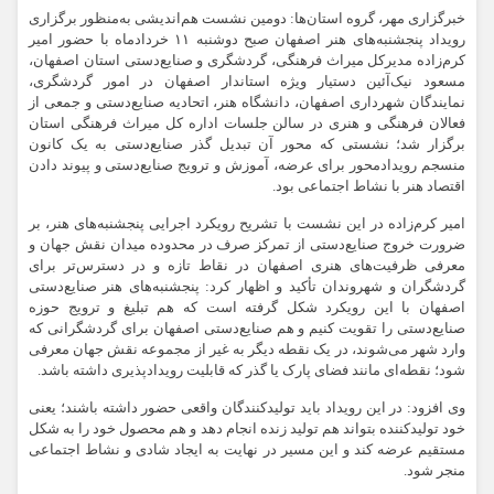
خبرگزاری مهر، گروه استان‌ها: دومین نشست هم‌اندیشی به‌منظور برگزاری
رویداد پنجشنبه‌های هنر اصفهان صبح دوشنبه ۱۱ خردادماه با حضور امیر
کرم‌زاده مدیرکل میراث فرهنگی، گردشگری و صنایع‌دستی استان اصفهان،
مسعود نیک‌آئین دستیار ویژه استاندار اصفهان در امور گردشگری،
نمایندگان شهرداری اصفهان، دانشگاه هنر، اتحادیه صنایع‌دستی و جمعی از
فعالان فرهنگی و هنری در سالن جلسات اداره کل میراث فرهنگی استان
برگزار شد؛ نشستی که محور آن تبدیل گذر صنایع‌دستی به یک کانون
منسجم رویدادمحور برای عرضه، آموزش و ترویج صنایع‌دستی و پیوند دادن
اقتصاد هنر با نشاط اجتماعی بود.
امیر کرم‌زاده در این نشست با تشریح رویکرد اجرایی پنجشنبه‌های هنر، بر
ضرورت خروج صنایع‌دستی از تمرکز صرف در محدوده میدان نقش جهان و
معرفی ظرفیت‌های هنری اصفهان در نقاط تازه و در دسترس‌تر برای
گردشگران و شهروندان تأکید و اظهار کرد: پنجشنبه‌های هنر صنایع‌دستی
اصفهان با این رویکرد شکل گرفته است که هم تبلیغ و ترویج حوزه
صنایع‌دستی را تقویت کنیم و هم صنایع‌دستی اصفهان برای گردشگرانی که
وارد شهر می‌شوند، در یک نقطه دیگر به غیر از مجموعه نقش جهان معرفی
شود؛ نقطه‌ای مانند فضای پارک یا گذر که قابلیت رویدادپذیری داشته باشد.
وی افزود: در این رویداد باید تولیدکنندگان واقعی حضور داشته باشند؛ یعنی
خود تولیدکننده بتواند هم تولید زنده انجام دهد و هم محصول خود را به شکل
مستقیم عرضه کند و این مسیر در نهایت به ایجاد شادی و نشاط اجتماعی
منجر شود.