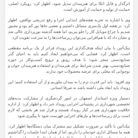
اثرگذار و قابل اتکا برای هنرمندان تبدیل شود، اظهار کرد: رویکرد اصلی،
حمایت از تولید و حمایت از آموزش است.
وی با اشاره به تجربه هفته‌های ابتدایی اجرا و رفع تدریجی نواقص، اظهار
کرد: در هفته اول یک‌سری مسائل داشتیم و بعضی جاها نور کم بود و مجبور
شدیم با چراغ موبایل کار را جلو ببریم، اما هفته گذشته نورپردازی عالی شد
و نشان داد که با هم‌افزایی می‌توان زیرساخت‌ها را به سرعت تقویت کرد.
نیک‌آئین با بیان اینکه هدف‌گذاری این رویداد فراتر از یک برنامه مقطعی
است، اظهار کرد: فضایی که می‌خواهیم ایجاد کنیم باید به احیای گذر
صنایع‌دستی منجر شود؛ با هدف رونق و ترویج کسب‌وکار در حوزه
صنایع‌دستی، بهتر شدن شرایط برای هنرمندان و استفاده هنرمندان جوان و
نوجوانی که محلی برای عرضه محصولات خود ندارند.
وی افزود: باید این قدرت نرم را به میدان بیاوریم و از آن استفاده کنیم؛ این
رویداد باید ابعاد ملی داشته باشد نه صرفا استانی.
دستیار ویژه استاندار اصفهان در امور گردشگری از مشارکت بدنه‌های
تخصصی شهرداری در پشتیبانی اجرایی رویداد خبر داد و اظهار کرد: از اداره
خلاقیت شهرداری هم در کنار رویداد هستند و قرار شد هر بخشی که لازم
است برای زیرساخت‌ها و نیازهای اجرایی فهرست شود تا پیگیری شود.
نیک‌آئین با تأکید بر ضرورت تشکیل تیم مشترک میان دستگاه‌ها اظهار کرد:
همه ما مسائل اداری خودمان را داریم، اما از همان ابتدا جلسات را گذاشتیم