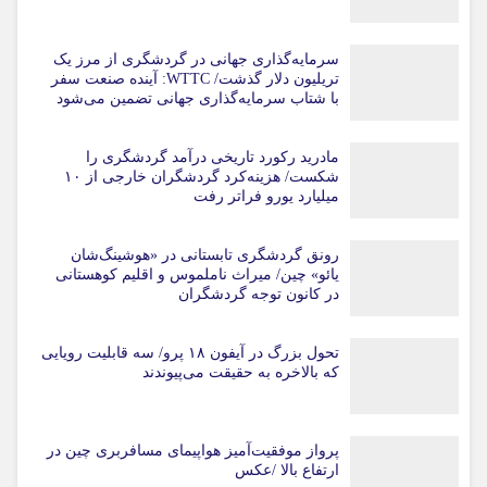
سرمایه‌گذاری جهانی در گردشگری از مرز یک
تریلیون دلار گذشت/ WTTC: آینده صنعت سفر
با شتاب سرمایه‌گذاری جهانی تضمین می‌شود
مادرید رکورد تاریخی درآمد گردشگری را
شکست/ هزینه‌کرد گردشگران خارجی از ۱۰
میلیارد یورو فراتر رفت
رونق گردشگری تابستانی در «هوشینگ‌شان
یائو» چین/ میراث ناملموس و اقلیم کوهستانی
در کانون توجه گردشگران
تحول بزرگ در آیفون ۱۸ پرو/ سه قابلیت رویایی
که بالاخره به حقیقت می‌پیوندند
پرواز موفقیت‌آمیز هواپیمای مسافربری چین در
ارتفاع بالا /عکس