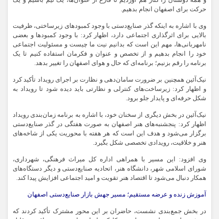
و همه دوستان را کنار هم آوردیم تا فارغ از عنوان‌ها، یک تیم باشیم و یک
حرکت برای اصفهان انجام بدهیم.
وی با اشاره به اینکه گذر صنایع‌دستی با وجود کمبودهای زیرساختی، ظرفیت
بالایی برای اثرگذاری اجتماعی دارد، اظهار کرد: با وجود کمبودها و بعضی
نامهربانی‌ها، مهم این است که بدانیم نیت ما چیست و مسئولیت اجتماعی
خود را انجام بدهیم و از تخصص و عنوان و فکرمان استفاده کنیم تا یک
برنامه را رقم بزنیم؛ برنامه‌ای که حال و هوای اصفهان را تغییر بدهد.
نیک‌آئین همچنین بر ضرورت سامان‌دهی و نظارت بر اجرای رویداد تأکید کرد
و اظهار کرد: زیرساخت‌های کنترلی و نظارتی باید دیده شود تا رویداد به
شکل حرفه‌ای و پایدار جلو برود.
نیک‌آئین در بخش دیگری از سخنان خود، با اشاره به برنامه زمان‌بندی رویداد
اظهار کرد: پنجشنبه‌های هنر اصفهان به صورت هفتگی در گذر صنایع‌دستی
برگزار می‌شود و هدف این است که هر هفته با محوریت یکی از شاخه‌های
هنر و خلاقیت، رویدادی تخصصی شکل بگیرد.
وی افزود: این مسیر با همراهی اداره کل میراث فرهنگی، شهرداری،
شورای اسلامی شهر، دانشگاه هنر، اتحادیه صنایع‌دستی و دیگر دستگاه‌های
همکار دنبال می‌شود تا اقتصاد هنر تقویت و امید اجتماعی افزایش پیدا کند.
آموزش زنده و عرضه مستقیم؛ مسیر جهش بازار صنایع‌دستی اصفهان
در بخش جمع‌بندی نشست، حاضران بر این محور مشترک تأکید کردند که