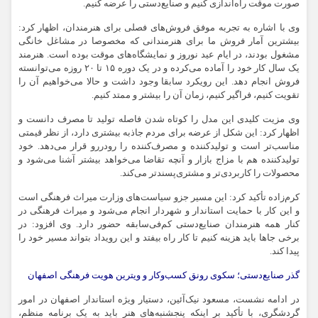
صورت موقت راه‌اندازی کنیم و صنایع‌دستی را عرضه کنیم.
وی با اشاره به تجربه موفق فروش‌های فصلی برای هنرمندان، اظهار کرد:
بیشترین آمار فروش ما برای هنرمندانی که مخصوصا در مشاغل خانگی
مشغول بودند، در ایام عید نوروز و نمایشگاه‌های موقت بوده است. هنرمند
یک سال کار خود را آماده می‌کرده و در یک دوره ۱۵ تا ۲۰ روزه می‌توانسته
فروش انجام دهد. این رویکرد سابقا وجود داشت و حالا می‌خواهیم آن را
تقویت کنیم، فراگیر کنیم، زمان آن را بیشتر و ممتد کنیم.
وی مزیت کلیدی این مدل را کوتاه شدن فاصله تولید تا مصرف دانست و
اظهار کرد: این شکل از عرضه برای مردم جاذبه بیشتری دارد، از نظر قیمتی
مناسب‌تر است و تولیدکننده و مصرف‌کننده را رودررو قرار می‌دهد. خود
تولیدکننده هم با مزاج بازار و آنچه تقاضا می‌خواهد بیشتر آشنا می‌شود و
محصولات را کاربردی‌تر و مشتری‌پسندتر می‌کند.
کرم‌زاده تأکید کرد: این مسیر جزو سیاست‌های وزارت میراث فرهنگی است
و این کار با حمایت استاندار و شهردار انجام می‌شود و میراث فرهنگی در
کنار همه هنرمندان صنایع‌دستی کم‌فی‌سابقه حضور دارد. وی افزود: در
برخی جاها باید هزینه کنیم تا کار راه بیفتد و این رویداد بتواند مسیر خود را
پیدا کند.
گذر صنایع‌دستی؛ سکوی رونق کسب‌وکار و ویترین هویت فرهنگی اصفهان
در ادامه نشست، مسعود نیک‌آئین، دستیار ویژه استاندار اصفهان در امور
گردشگری، با تأکید بر اینکه پنجشنبه‌های هنر باید به یک برنامه منظم،