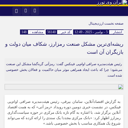
اینستاگرام
تلگرام
صفحه نخست
ارزدیجیتال
انتشار :
5 - نوامبر - 2025 - 12:49
کد خبر :
56140
مشاهده :
148
ریشه‌ای‌ترین مشکل صنعت رمزارز، شکاف میان دولت و
بازیگران آن است
رئیس هیئت‌مدیره صرافی اوام‌پی فینکس گفت: رمزآتی گره‌گشا مشکل این صنعت
می‌شود؛ چرا که باعث ایجاد همراهی موثر میان حاکمیت و فعالان بخش خصوصی
شده است.
به گزارش اقتصادآنلاین، سامان بیرقی، رئیس هیئت‌مدیره صرافی اوام‌پی
فینکس، در نشست خبری دومین دوره رویداد «رمز آتی» که به همت اقتصاد
آنلاین برگزار شد، با اشاره به گام تازه بانک مرکزی در حوزه سیاست‌گذاری
رمزارز اظهار کرد: «بانک مرکزی مجددا یک سندی را ارائه کرده که می‌تواند
شروع یک همکاری مناسب با بخش خصوصی باشد.»