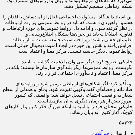
می‌گیرد که نهادهای مرتبط بتوانند با زبان و ارزش‌های مشترک یک
شبکه ارتباطی منسجم تشکیل دهند.
این استاد دانشگاه، مسئولیت اجتماعی فعال از آماده‌باش تا اقدام را
هفتمین راهبردی دانست که باید در روابط عمومی وزارت ارتباطات
در نظر گرفته شود، و ادامه داد: روابط‌عمومی‌های حوزه ارتباطات و
فناوری اطلاعات باید در بحران‌ها پیشگام اطلاع‌رسانی و
اطمینان‌بخشی باشند؛ زیرا حساسیت جامعه نسبت به ارتباطات
افزایش یافته و نقش این حوزه در ایجاد امنیت دیجیتال حیاتی است.
روابط‌عمومی دیگر حاشیه نیست، مرکز معنا و اعتماد است.
خانیکی تصریح کرد: دیگر نمی‌توان با ذهنیت گذشته به آینده
نگریست. روابط‌عمومی‌ها دیگر بلندگوی سازمان‌ها نیستند؛ بلکه در
مرکز معنا، اعتماد و تاب‌آوری اجتماعی قرار دارند.
او تأکید کرد: اگر شکاف‌های ارتباطی ترمیم شود و روایت‌های
صادقانه و فضاهای گفت‌وگویی تقویت شود، وفاق و همدلی از سطح
شعار به واقعیت اجتماعی تبدیل خواهد شد؛ واقعیتی که کشور
امروز بیش از هر زمان دیگری به آن نیازمند است.
خانیکی سخنان خود را با امید به اینکه «بزرگ فکر کنیم و از کارهای
کوچک آغاز کنیم» به پایان رساند.
۵۸۳۲۳
ارسال :
خبرآنلاین