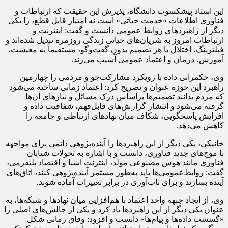
این استاد پیشکسوت دانشگاه، پذیرش این حقیقت که ارتباطات و
فناوری اطلاعات «خدمت حیاتی» است نه امتیاز قابل قطع، را یکی
دیگر از راهبردهای روابط عمومی دانست و گفت: اینترنت و
ارتباطات امروز به شریان‌های حیاتی زندگی روزمره تبدیل شده‌اند و
فیلترینگ، اختلال یا هر تصمیم بدون گفت‌وگو، مستقیماً به معیشت،
آموزش، درمان و اعتماد عمومی آسیب می‌زند.
وی، حکمرانی داده با رویکرد مشارکت‌جو و مردمی را چهارمین
راهبرد این حوزه عنوان و تصریح کرد: اعتماد زمانی ساخته می‌شود
که مردم بدانند تصمیم‌ها براساس درک مسائل و نیازهای آن‌ها
گرفته می‌شود و انتشار گزارش‌های قابل‌فهم، شفافیت داده و
افزایش پاسخگویی، شکاف میان نهادهای ارتباطی و جامعه را
کاهش می‌دهد.
خانیکی، یکی دیگر از این راهبردها را آینده‌پژوهی دائمی برای مواجهه
با موج‌های جدید فناوری، دانست و با اشاره به تحولات شتابان
فناوری مانند هوش مصنوعی مولد، اینترنت اشیا و اقتصاد پلتفرمی،
گفت: روابط‌عمومی‌ها باید به‌طور مستمر آینده‌پژوهی کنند، اتاق‌های
آینده بسازند و برای تاب‌آوری در برابر تغییرات آماده شوند.
وی، از ایجاد جبهه واحد اعتماد با هم‌افزایی میان نهادها و شبکه‌ها، به
عنوان یکی دیگر از این راهبردها یاد کرد و یکی از چالش‌های اصلی را
«گسست داده‌ها و پیام‌ها» دانست و افزود: وفاق زمانی شکل