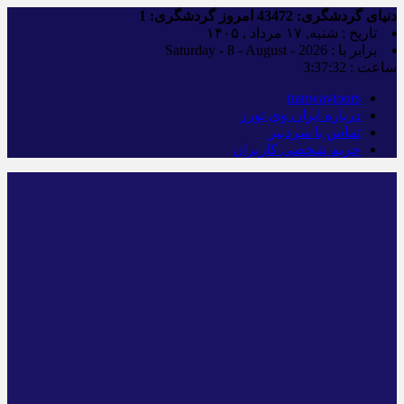
دنیای گردشگری:
43472
امروز گردشگری:
1
تاریخ : شنبه, ۱۷ مرداد , ۱۴۰۵
برابر با : Saturday - 8 - August - 2026
ساعت :
3:37:33
iranwaytours
درباره ایران وی تورز
تماس با سردبیر
حریم شخصی کاربران