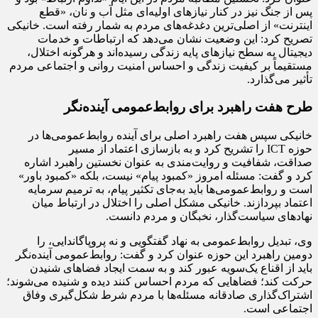
پس از جنگ نیز در کنار نیازهای اولیه‌ای مثل آب و نان، «قطع
اینترنت» از اصلی‌ترین دغدغه‌های مردم به شمار رفته است. خانیکی
تصریح کرد: این وضعیت نشان می‌دهد که ارتباطات و خدمات
دیجیتال به سطح نیازهای پایه زندگی رسیده‌اند و هرگونه اختلال،
مستقیماً بر کیفیت زندگی و احساس امنیت روانی و اجتماعی مردم
تأثیر می‌گذارد.
طرح هفت راهبرد برای روابط‌عمومی آینده‌نگر
خانیکی سپس هفت راهبرد اصلی برای آینده روابط‌عمومی‌ها در
حوزه ICT را تشریح کرد و به بازسازی اعتماد از مسیر
صداقت، شفافیت و روایت‌مندی به عنوان نخستین راهبرد اشاره
کرد و گفت: مسئله امروز «کمبود پیام» نیست، بلکه «کمبود باور»
است و روابط‌عمومی‌ها باید به‌جای تکثیر پیام، به ترمیم سرمایه
اعتماد بپردازند. خانیکی مشکل اصلی را اختلال در ارتباط میان
نهادهای سیاست‌گذار، نخبگان و مردم دانست.
وی، تبدیل روابط‌عمومی به نهاد گفتگویی و نه پروپاگاندایی، را
دومین راهبرد این حوزه عنوان کرد و گفت: روابط‌عمومی آینده‌نگر
باید از اقناع یک‌سویه عبور کند و به سمت ایجاد فضاهای شنیدن
حرکت کند؛ فضاهایی که مردم احساس کنند دیده و شنیده می‌شوند؛
اشتراک‌گذاری صادقانه مسئله‌ها با مردم شرط شکل‌گیری وفاق
اجتماعی است.