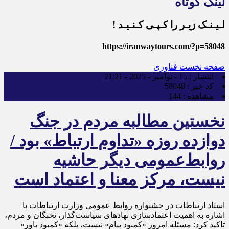
لینک کوتاه
لـیـنـک زیـر را کـپـی کـنـیـد !
https://iranwaytours.com/?p=58048
صفحه نخست
فناوری
انتشار :
15 - نوامبر - 2025 - 21:21
کد خبر :
58048
مشاهده :
144
نخستین مطالبه مردم در جنگ
دوازده روزه «تداوم ارتباط» بود /
روابط‌عمومی دیگر حاشیه
نیست، مرکز معنا و اعتماد است
استاد ارتباطات در جشنواره روابط عمومی وزارت ارتباطات با
اشاره به اهمیت اعتمادسازی نهادهای سیاست‌گذار، نخبگان و مردم،
تاکید کرد: مسئله امروز «کمبود پیام» نیست، بلکه «کمبود باور»