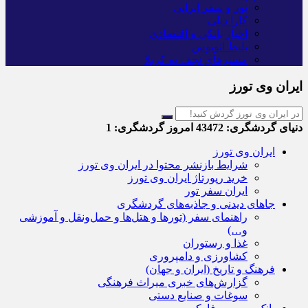
تور و سفر ایرانی
کارا دیلی
اخبار بانکی و اقتصادی
بلیط اتوبوس
مسیرهای نجف به کربلا
ایران وی تورز
دنیای گردشگری:
43472
امروز گردشگری:
1
ایران وی تورز
شرایط بازنشر محتوا در ایران وی تورز
خرید رپورتاژ ایران وی تورز
ایران سفر تور
جاهای دیدنی و جاذبه‌های گردشگری
راهنمای سفر (تورها و هتل‌ها و حمل‌و‌نقل و آموزشی
و…)
غذا و رستوران
کشاورزی و دامپروری
فرهنگ و تاریخ (ایران و جهان)
گزارش‌های خبری میراث فرهنگی
سوغات و صنایع دستی